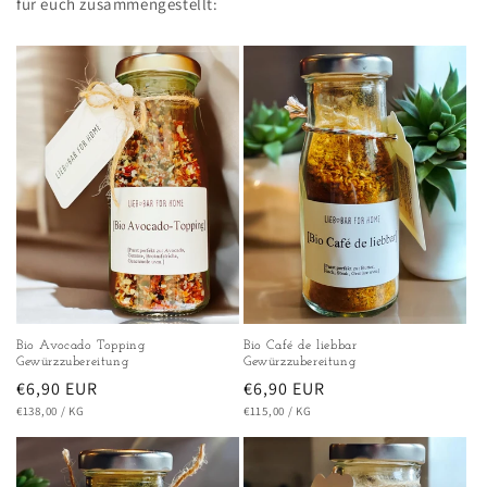
für euch zusammengestellt:
Bio Avocado Topping
Bio Café de liebbar
Gewürzzubereitung
Gewürzzubereitung
Normaler
€6,90 EUR
Normaler
€6,90 EUR
GRUNDPREIS
PRO
GRUNDPREIS
PRO
Preis
€138,00
/
KG
Preis
€115,00
/
KG