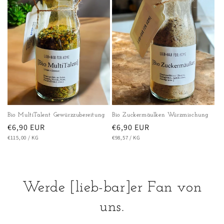
Bio MultiTalent Gewürzzubereitung
Bio Zuckermäulken Würzmischung
Normaler
€6,90 EUR
Normaler
€6,90 EUR
GRUNDPREIS
PRO
GRUNDPREIS
PRO
Preis
€115,00
/
KG
Preis
€98,57
/
KG
Werde [lieb-bar]er Fan von
uns.